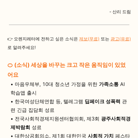
- 산리 드림
👉 오렌지레터에 전하고 싶은 소식은
제보(무료)
또는
광고(유료)
로 알려주세요!
🍊 (소식) 세상을 바꾸는 크고 작은 움직임이 있었
어요
•
마음우체부, 10대 청소년 가정을 위한
가족소통
AI
학습앱 출시
•
한국여성단체연합 등, 텔레그램
딥페이크 성폭력
관
련 긴급 집담회 성료
•
전국사회적경제지원센터협의회, 제3회
광주사회적경
제박람회
성료
•
대한상공회의소, 제1회 대한민국
사회적 가치
페스타