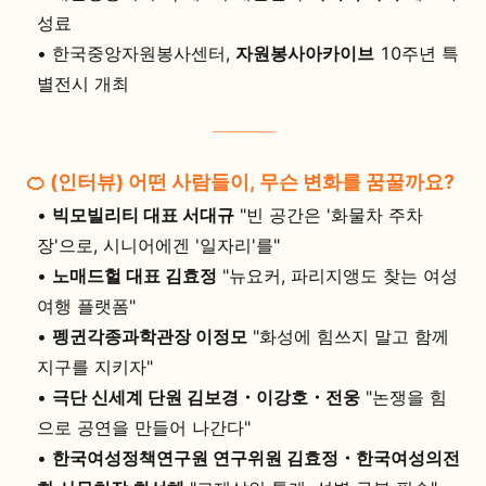
성료
•
한국중앙자원봉사센터,
자원봉사아카이브
10주년 특
별전시 개최
🍊 (인터뷰) 어떤 사람들이, 무슨 변화를 꿈꿀까요?
•
빅모빌리티 대표 서대규
"빈 공간은 '화물차 주차
장'으로, 시니어에겐 '일자리'를"
•
노매드헐 대표 김효정
"뉴요커, 파리지앵도 찾는 여성
여행 플랫폼"
•
펭귄각종과학관장 이정모
"화성에 힘쓰지 말고 함께
지구를 지키자"
•
극단 신세계 단원 김보경・이강호・전웅
"논쟁을 힘
으로 공연을 만들어 나간다"
•
한국여성정책연구원 연구위원 김효정・한국여성의전