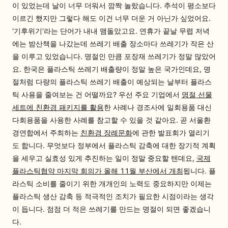
이 있었는데 날이 너무 더워서 깜짝 놀랐습니다. 추석이 평소보다
이르긴 했지만 그렇다 해도 이건 너무 더운 거 아닌가 싶었어요.
'기후위기'라는 단어가 내내 맴돌았고요. 연휴가 끝날 무렵 저녁
에는 밤산책을 나갔는데 쓰레기 배출 장소마다 쓰레기가 작은 산
을 이루고 있었습니다. 명절인 만큼 포장재 쓰레기가 정말 많았어
요. 한국은 플라스틱 쓰레기 배출량이 정말 높은 국가인데요, 명
절처럼 다량의 플라스틱 쓰레기 배출이 예상되는 날부터 플라스
틱 사용을 줄여보는 건 어떨까요? 우선 주요 기업에서
명절 선물
세트에 친환경 패키지를 활용
한 사례나 경조사에 일회용품 대신
다회용품을 사용한 사례를 참고할 수 있을 것 같아요. 곧 서울환
경연합에서 주최하는
친환경 장례문화
에 관한 발표회가 열리기
도 합니다. 무엇보다 정부에서 플라스틱 감축에 대한 장기적 계획
을 세우고 실효성 있게 추진하는 일이 정말 중요할 텐데요,
국제
플라스틱협약 마지막 회의가 올해 11월 부산에서 개최
됩니다. 플
라스틱 소비를 줄이기 위한 개개인의 노력도 중요하지만 이제는
플라스틱 생산 감축 등 적극적인 조치가 필요한 시점이라는 생각
이 듭니다. 점점 더 적은 쓰레기를 만드는 명절이 되면 좋겠습니
다.