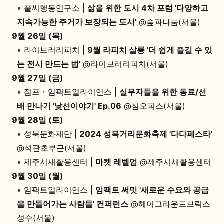
•
풀씨행동연구소 |
삶을 위한 도시 4차 포럼 '다양하고
지속가능한 주거가 보장되는 도시'
@숲과나눔(서울)
9월 26일 (목)
•
라이브러리피치 |
9월 라피치 살롱 '더 쉽게 즐길 수 있
는 전시 만드는 법'
@라이브러리피치(서울)
9월 27일 (금)
•
점프・임팩트얼라이언스 |
실무자들을 위한 동료/선
배 만나기 '낯선이야기' Ep.06
@심오피스(서울)
9월 28일 (토)
•
성북문화재단 |
2024 성북거리문화축제 '다다페스타'
@석관초부근(서울)
•
제주시새활용센터 |
마켓 레벨업
@제주시새활용센터
9월 30일 (월)
•
임팩트얼라이언스 |
임팩트 써밋 '새로운 수요와 공급
을 만들어가는 사람들' 컨퍼런스
@헤이그라운드브릭스
성수(서울)