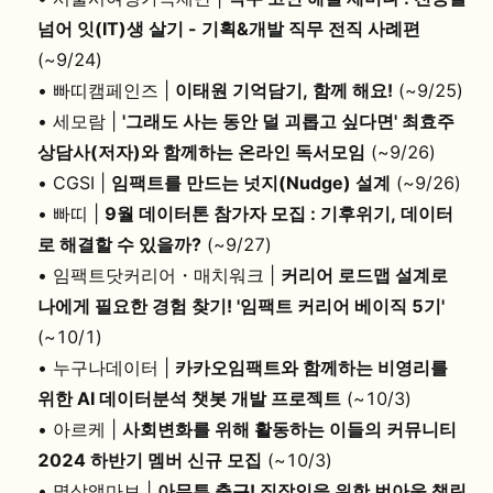
넘어 잇(IT)생 살기 - 기획&개발 직무 전직 사례편
(~9/24)
•
빠띠캠페인즈 |
이태원 기억담기, 함께 해요!
(~9/25)
•
세모람 |
'그래도 사는 동안 덜 괴롭고 싶다면' 최효주
상담사(저자)와 함께하는 온라인 독서모임
(~9/26)
•
CGSI |
임팩트를 만드는 넛지(Nudge) 설계
(~9/26)
•
빠띠 |
9월 데이터톤 참가자 모집 : 기후위기, 데이터
로 해결할 수 있을까?
(~9/27)
•
임팩트닷커리어・매치워크 |
커리어 로드맵 설계로
나에게 필요한 경험 찾기! '임팩트 커리어 베이직 5기'
(~10/1)
•
누구나데이터 |
카카오임팩트와 함께하는 비영리를
위한 AI 데이터분석 챗봇 개발 프로젝트
(~10/3)
•
아르케 |
사회변화를 위해 활동하는 이들의 커뮤니티
2024 하반기 멤버 신규 모집
(~10/3)
•
명상앱마보 |
아무튼 출근! 직장인을 위한 번아웃 챌린