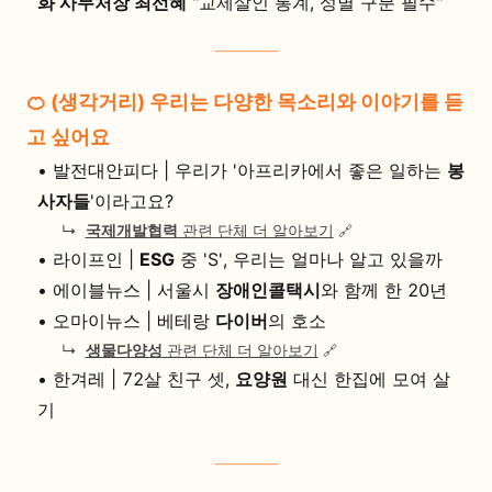
화 사무처장 최선혜
"교제살인 통계, 성별 구분 필수"
🍊 (생각거리) 우리는 다양한 목소리와 이야기를 듣
고 싶어요
•
발전대안피다 | 우리가 '아프리카에서 좋은 일하는
봉
사자들
'이라고요?
↳
국제개발협력
관련 단체 더 알아보기
🔗
•
라이프인 |
ESG
중 'S', 우리는 얼마나 알고 있을까
•
에이블뉴스 | 서울시
장애인콜택시
와 함께 한 20년
•
오마이뉴스 | 베테랑
다이버
의 호소
↳
생물다양성
관련 단체 더 알아보기
🔗
•
한겨레 | 72살 친구 셋,
요양원
대신 한집에 모여 살
기