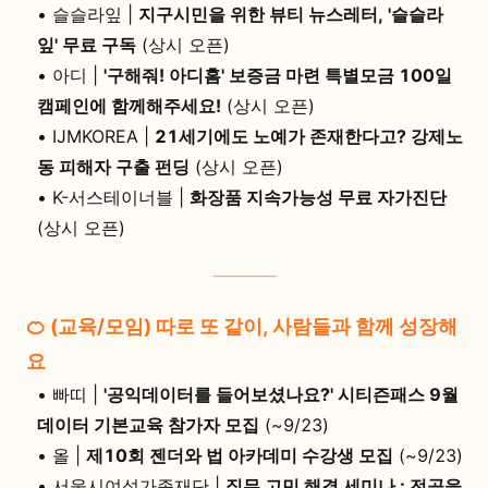
•
슬슬라잎 |
지구시민을 위한 뷰티 뉴스레터, '슬슬라
잎' 무료 구독
(상시 오픈)
•
아디 |
'구해줘! 아디홈' 보증금 마련 특별모금 100일
캠페인에 함께해주세요!
(상시 오픈)
•
IJMKOREA |
21세기에도 노예가 존재한다고? 강제노
동 피해자 구출 펀딩
(상시 오픈)
•
K-서스테이너블 |
화장품 지속가능성 무료 자가진단
(상시 오픈)
🍊 (교육/모임) 따로 또 같이, 사람들과 함께 성장해
요
•
빠띠 |
'공익데이터를 들어보셨나요?' 시티즌패스 9월
데이터 기본교육 참가자 모집
(~9/23)
•
올 |
제10회 젠더와 법 아카데미 수강생 모집
(~9/23)
•
서울시여성가족재단 |
직무 고민 해결 세미나 : 전공을